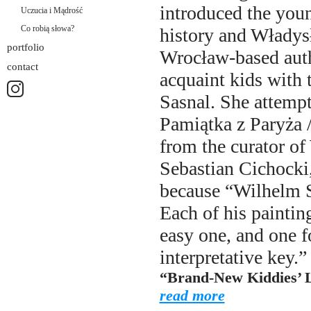
introduced the youn
Uczucia i Mądrość
Co robią słowa?
history and Władysł
portfolio
Wrocław-based auth
contact
acquaint kids with
Sasnal. She attempt
Pamiątka z Paryża 
from the curator o
Sebastian Cichocki, 
because “Wilhelm Sa
Each of his paintings
easy one, and one f
interpretative key.”
“Brand-New Kiddies’ Li
read more