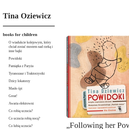
Tina Oziewicz
books for children
O wiadukcie kolejowym, który
chciał zostać mostem nad rzeką i
inne bajki
Powidoki
Pamiątka z Paryża
Tyranozaur i Traktorzystki
Dzicy lokatorzy
Masło śpi
Great!
Awaria elektrowni
Co robią uczucia?
Co uczucia robią nocą?
„Following her Pow
Co lubią uczucia?