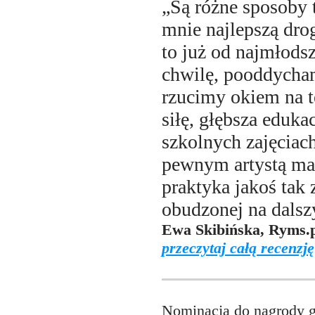
„Są różne sposoby t
mnie najlepszą drog
to już od najmłods
chwilę, pooddycham
rzucimy okiem na te
siłę, głębsza eduka
szkolnych zajęciach
pewnym artystą mal
praktyka jakoś tak 
obudzonej na dalszy
Ewa Skibińska, Ryms.
przeczytaj całą recenzję
Nominacja do nagrody gr