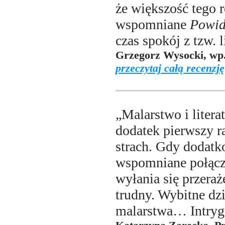
że większość tego r
wspomniane
Powi
czas spokój z tzw. l
Grzegorz Wysocki, wp.
przeczytaj całą recenzję
„Malarstwo i litera
dodatek pierwszy ra
strach. Gdy dodatk
wspomniane połącze
wyłania się przeraż
trudny. Wybitne dz
malarstwa… Intryg