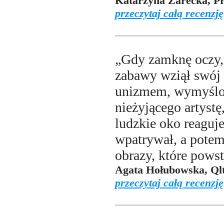
Katarzyna Zarecka, Pr
przeczytaj całą recenzję
„Gdy zamknę oczy, 
zabawy wziął swój 
unizmem, wymyślon
nieżyjącego artystę
ludzkie oko reaguje
wpatrywał, a potem
obrazy, które pows
Agata Hołubowska, Qlt
przeczytaj całą recenzję