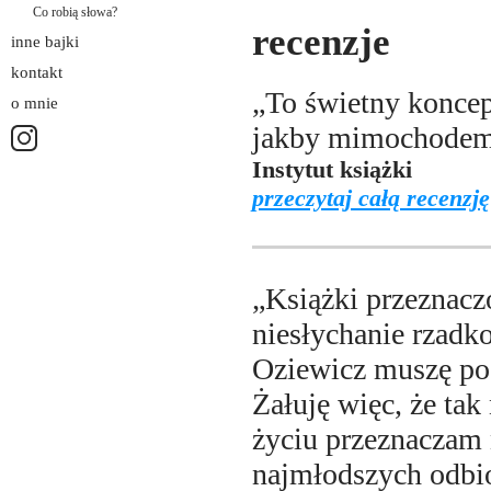
Co robią słowa?
recenzje
inne bajki
kontakt
„To świetny konce
o mnie
jakby mimochodem
Instytut książki
przeczytaj całą recenzję
„Książki przeznacz
niesłychanie rzadko
Oziewicz muszę po
Żałuję więc, że ta
życiu przeznaczam 
najmłodszych odbio