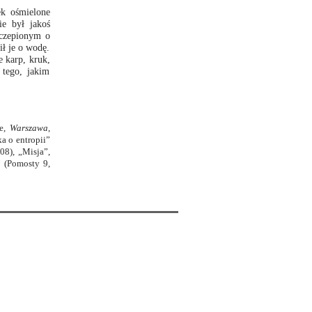
k ośmielone
ie był jakoś
aczepionym o
ił je o wodę.
e karp, kruk,
 tego, jakim
ge,
Warszawa
,
a o entropii”
08), „Misja”,
 (Pomosty 9,