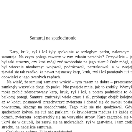
Samuraj na spadochronie
Karp, kruk, ryś i łoś żyły spokojnie w rozległym parku, należącym 
samuraja. Na czym polega zawarty w tym zdaniu paradoks? Oczywiście – je
był taki straszny, czy ktoś mógł żyć swobodnie na jego ziemi? Otóż mógł, 
był wiecznie nieobecny: wojował, podróżował, pertraktował, a w swojej
zjawiał się tak rzadko, że nawet najstarszy karp, kruk, ryś i łoś pamiętały już 
opowieści o jego twardych rządach.
Na wieść, że samuraj zamierza wrócić – tym razem na dobre – przestraszo
zamknęły wszystkie drogi do parku. Nie pytajcie mnie, jak to zrobiły. Wymyś
może zrobić zdesperowany karp, kruk, ryś i łoś, a potem podnieście to d
bajkom) potęgi. Samuraj zmitrężył wiele czasu i sił, próbując obejść kolejn
aż w końcu postanowił przechytrzyć zwierzęta i dostać się do swojej posia
powietrzną, skacząc na spadochronie. Tego nikt się nie spodziewał. G
spadochron kołysał się już nad parkiem jak krwiożercza meduza i z każdą c
oczach, zwierzęta rozpierzchły się na wszystkie strony. Karp zagrzebał się
ukrył się w dziupli, łoś zaszył się na mokradłach, ryś w gęstwinie, i tam czek
strachu, na nadejście samuraja.