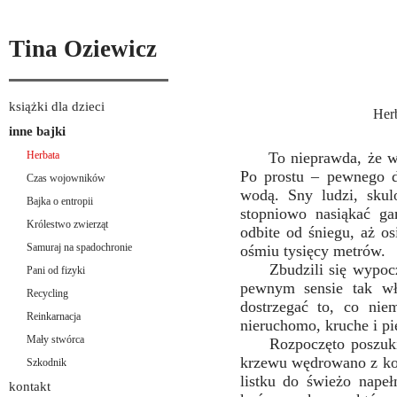
Tina Oziewicz
książki dla dzieci
Her
inne bajki
Herbata
To nieprawda, że wymy
Po prostu – pewnego dn
Czas wojowników
wodą. Sny ludzi, skul
Bajka o entropii
stopniowo nasiąkać g
Królestwo zwierząt
odbite od śniegu, aż os
Samuraj na spadochronie
ośmiu tysięcy metrów.
Zbudzili się wypoczęc
Pani od fizyki
pewnym sensie tak wła
Recycling
dostrzegać to, co nie
Reinkarnacja
nieruchomo, kruche i pi
Mały stwórca
Rozpoczęto poszukiw
krzewu wędrowano z ko
Szkodnik
listku do świeżo napeł
kontakt