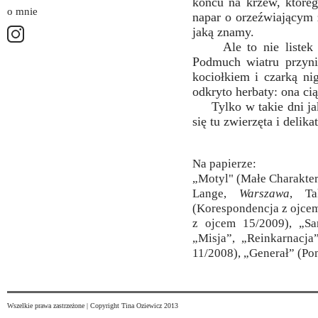
końcu na krzew, któreg
o mnie
napar o orzeźwiającym z
jaką znamy.
Ale to nie listek z 
Podmuch wiatru przynió
kociołkiem i czarką ni
odkryto herbaty: ona cią
Tylko w takie dni jak 
się tu zwierzęta i delika
Na papierze:
„Motyl" (Małe Charakter
Lange,
Warszawa
, Ta
(Korespondencja z ojcem
z ojcem 15/2009), „Sa
„Misja”, „Reinkarnacj
11/2008), „Generał” (Po
Wszelkie prawa zastrzeżone | Copyright Tina Oziewicz 2013